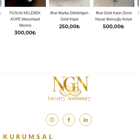
FÜSUN KELEBEK
İthal Marka Dikdörtgen
İthal Gold Kalın Zincir
İ
KÜPE Masumiyet
Gold Küpe
Nazar Boncuğu Kolye
Müzesi
250,00
₺
500,00
₺
300,00
₺
KURUMSAL