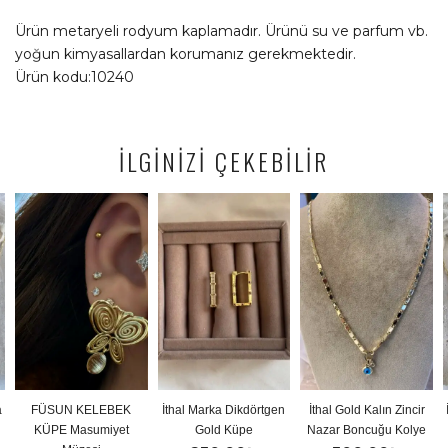
Ürün metaryeli rodyum kaplamadır. Ürünü su ve parfum vb.
yoğun kimyasallardan korumanız gerekmektedir.
Ürün kodu:10240
İLGİNİZİ ÇEKEBİLİR
LEBEK
İthal Marka Dikdörtgen
İthal Gold Kalın Zincir
İthal Gold Renkli 
miyet
Gold Küpe
Nazar Boncuğu Kolye
Y Kolye