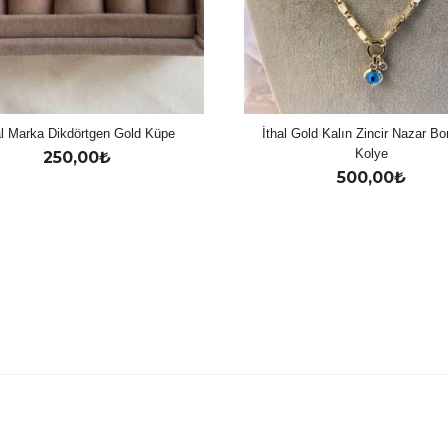
al Marka Dikdörtgen Gold Küpe
İthal Gold Kalın Zincir Nazar B
Kolye
250,00
₺
500,00
₺