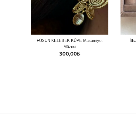
FÜSUN KELEBEK KÜPE Masumiyet
İth
Müzesi
300,00
₺