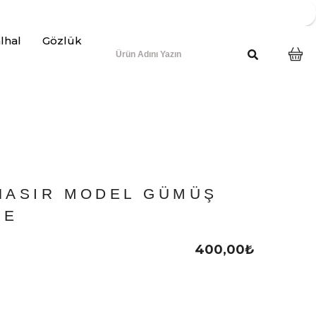
lhal
Gözlük
HASIR MODEL GÜMÜŞ
ÇE
400,00
₺