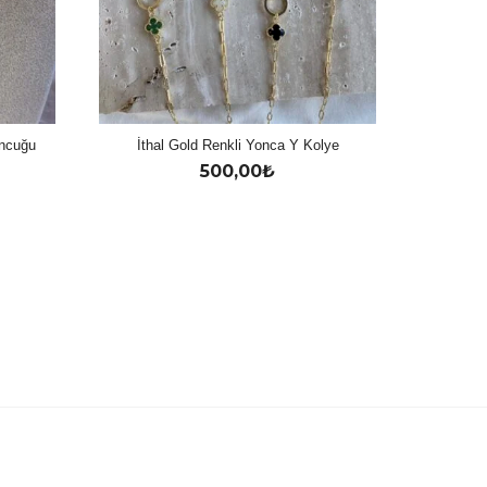
oncuğu
İthal Gold Renkli Yonca Y Kolye
500,00
₺