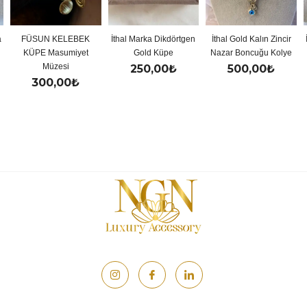
FÜSUN KELEBEK
İthal Marka Dikdörtgen
İthal Gold Kalın Zincir
İtha
KÜPE Masumiyet
Gold Küpe
Nazar Boncuğu Kolye
Müzesi
250,00
₺
500,00
₺
300,00
₺