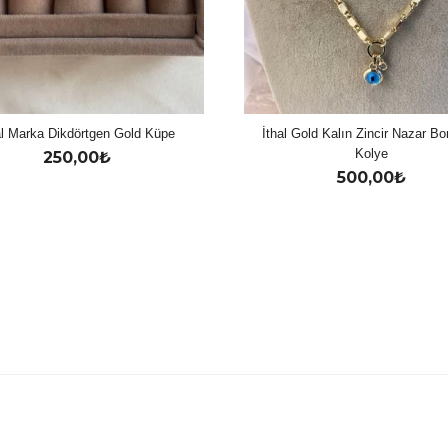
al Marka Dikdörtgen Gold Küpe
İthal Gold Kalın Zincir Nazar B
Kolye
250,00
₺
500,00
₺