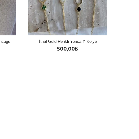
oncuğu
İthal Gold Renkli Yonca Y Kolye
500,00
₺