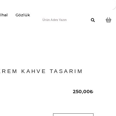
lhal
Gözlük
KREM KAHVE TASARIM
250,00
₺