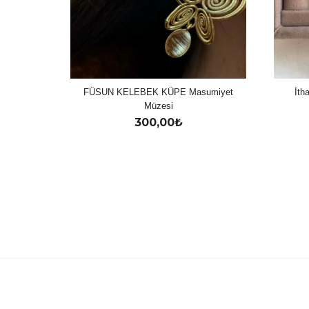
FÜSUN KELEBEK KÜPE Masumiyet
İth
Müzesi
300,00
₺