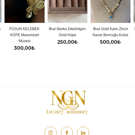
LEBEK
İthal Marka Dikdörtgen
İthal Gold Kalın Zincir
İthal Gold Renkli 
miyet
Gold Küpe
Nazar Boncuğu Kolye
Y Kolye
i
250,00
₺
500,00
₺
500,00
₺
0
₺