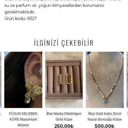
su ve parfum vb. yoğun kimyasallardan korumanız
gerekmektedir.
Ürün kodu: 9327
İLGİNİZİ ÇEKEBİLİR
FÜSUN KELEBEK
İthal Marka Dikdörtgen
İthal Gold Kalın Zincir
İthal 
KÜPE Masumiyet
Gold Küpe
Nazar Boncuğu Kolye
Müzesi
250,00
₺
500,00
₺