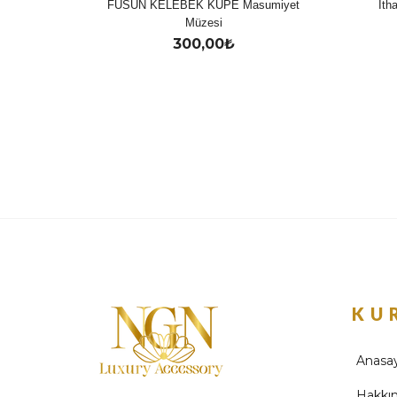
FÜSUN KELEBEK KÜPE Masumiyet
İth
Müzesi
300,00
₺
KU
Anasa
Hakkı