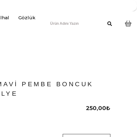
lhal
Gözlük
MAVI PEMBE BONCUK
OLYE
250,00
₺