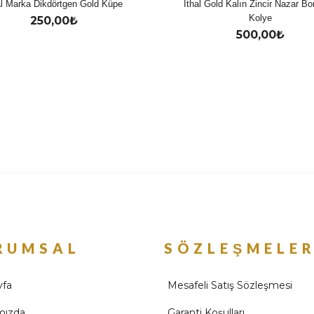
al Marka Dikdörtgen Gold Küpe
İthal Gold Kalın Zincir Nazar B
Kolye
250,00
₺
500,00
₺
RUMSAL
SÖZLEŞMELE
yfa
Mesafeli Satış Sözleşmesi
mızda
Garanti Koşulları