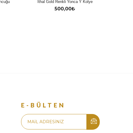
oncuğu
İthal Gold Renkli Yonca Y Kolye
500,00
₺
R
E-BÜLTEN