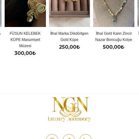
LEBEK
İthal Marka Dikdörtgen
İthal Gold Kalın Zincir
İthal Gold Renkli 
miyet
Gold Küpe
Nazar Boncuğu Kolye
Y Kolye
i
250,00
₺
500,00
₺
500,00
₺
0
₺