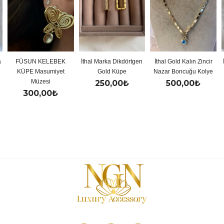
FÜSUN KELEBEK
İthal Marka Dikdörtgen
İthal Gold Kalın Zincir
İt
KÜPE Masumiyet
Gold Küpe
Nazar Boncuğu Kolye
Müzesi
250,00
₺
500,00
₺
300,00
₺