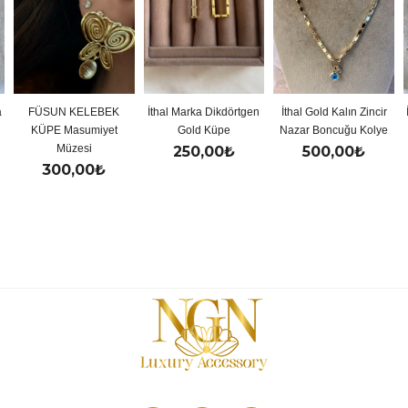
a
FÜSUN KELEBEK
İthal Marka Dikdörtgen
İthal Gold Kalın Zincir
KÜPE Masumiyet
Gold Küpe
Nazar Boncuğu Kolye
Müzesi
250,00
₺
500,00
₺
300,00
₺