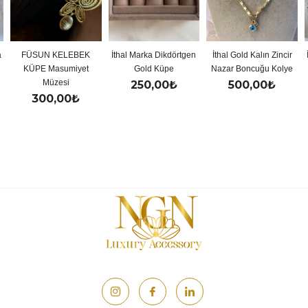
FÜSUN KELEBEK
İthal Marka Dikdörtgen
İthal Gold Kalın Zincir
İt
KÜPE Masumiyet
Gold Küpe
Nazar Boncuğu Kolye
Müzesi
250,00
₺
500,00
₺
300,00
₺