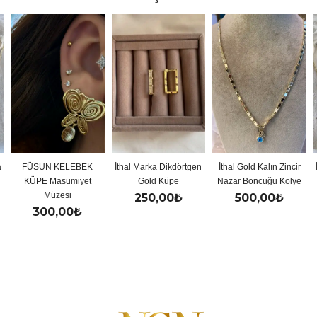
a
FÜSUN KELEBEK
İthal Marka Dikdörtgen
İthal Gold Kalın Zincir
KÜPE Masumiyet
Gold Küpe
Nazar Boncuğu Kolye
Müzesi
250,00
₺
500,00
₺
300,00
₺