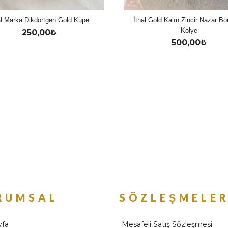
al Marka Dikdörtgen Gold Küpe
İthal Gold Kalın Zincir Nazar B
Kolye
250,00
₺
500,00
₺
RUMSAL
SÖZLEŞMELE
yfa
Mesafeli Satış Sözleşmesi