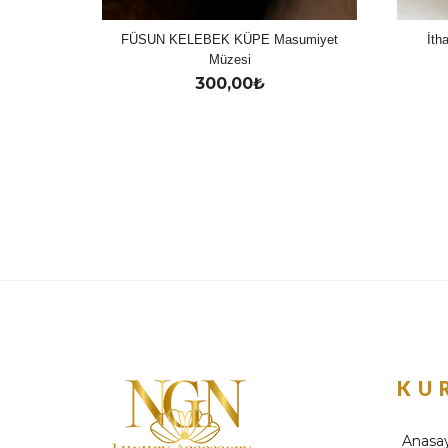
FÜSUN KELEBEK KÜPE Masumiyet
İth
Müzesi
300,00
₺
KU
Anasa