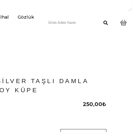
lhal
Gözlük
SILVER TAŞLI DAMLA
BOY KÜPE
250,00
₺