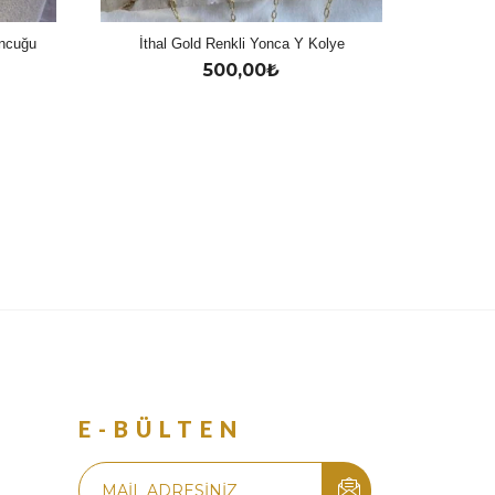
oncuğu
İthal Gold Renkli Yonca Y Kolye
500,00
₺
R
E-BÜLTEN