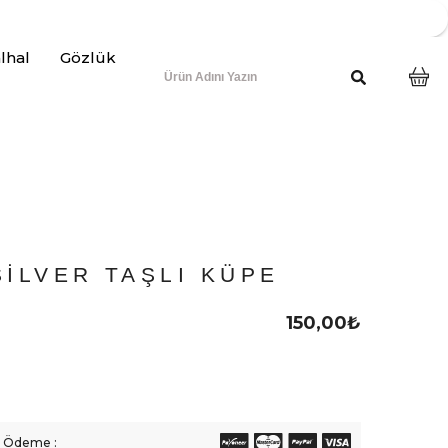
lhal
Gözlük
SILVER TAŞLI KÜPE
150,00
₺
li Ödeme :