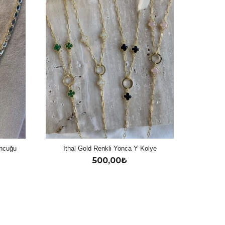
oncuğu
İthal Gold Renkli Yonca Y Kolye
500,00
₺