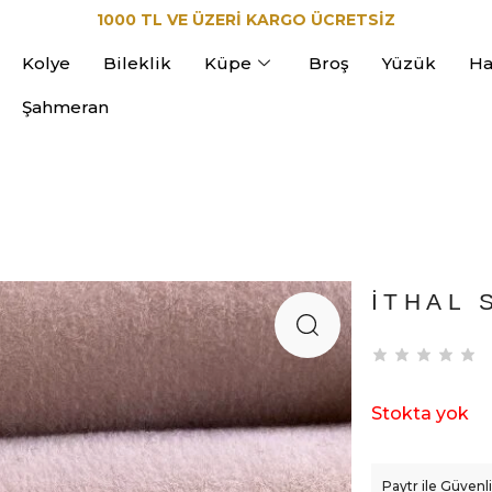
1000 TL VE ÜZERİ KARGO ÜCRETSİZ
Kolye
Bileklik
Küpe
Broş
Yüzük
Ha
Şahmeran
İTHAL 
Stokta yok
Paytr ile Güven