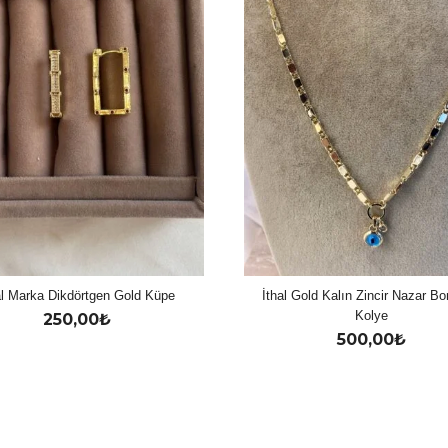
al Marka Dikdörtgen Gold Küpe
İthal Gold Kalın Zincir Nazar B
Kolye
250,00
₺
500,00
₺