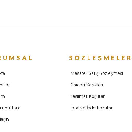
RUMSAL
SÖZLEŞMELE
yfa
Mesafeli Satış Sözleşmesi
mızda
Garanti Koşulları
ım
Teslimat Koşulları
mi unuttum
İptal ve İade Koşulları
laşın