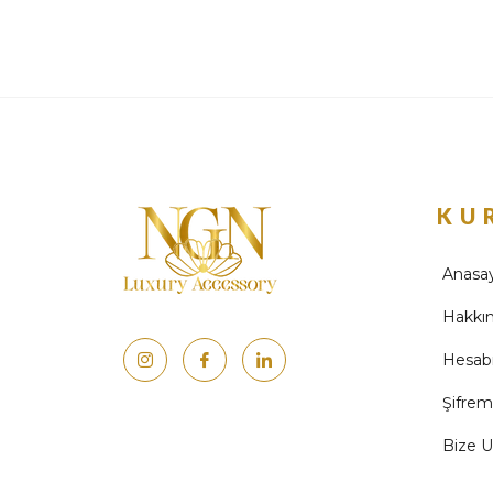
KU
Anasa
Hakkı
Hesab
Şifre
Bize U