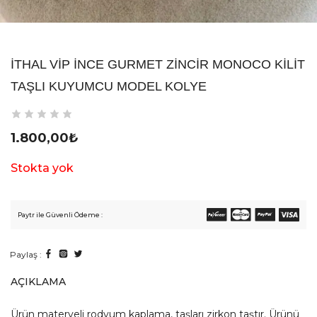
İTHAL VİP İNCE GURMET ZINCIR MONOCO KILIT
TAŞLI KUYUMCU MODEL KOLYE
1.800,00
₺
Stokta yok
Paytr ile Güvenli Ödeme :
Paylaş :
AÇIKLAMA
Ürün materyeli rodyum kaplama, taşları zirkon taştır. Ürünü