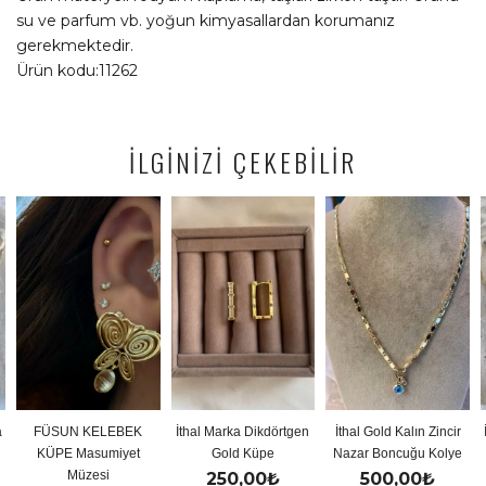
su ve parfum vb. yoğun kimyasallardan korumanız
gerekmektedir.
Ürün kodu:11262
İLGİNİZİ ÇEKEBİLİR
 KELEBEK
İthal Marka Dikdörtgen
İthal Gold Kalın Zincir
İthal Gold Re
Masumiyet
Gold Küpe
Nazar Boncuğu Kolye
Y Kol
üzesi
250,00
₺
500,00
₺
500,