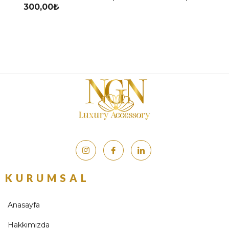
0,00
₺
KURUMSAL
Anasayfa
Hakkımızda