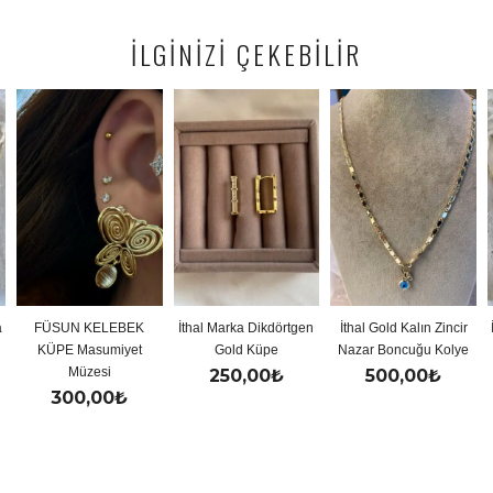
İLGİNİZİ ÇEKEBİLİR
a
FÜSUN KELEBEK
İthal Marka Dikdörtgen
İthal Gold Kalın Zincir
KÜPE Masumiyet
Gold Küpe
Nazar Boncuğu Kolye
Müzesi
250,00
₺
500,00
₺
300,00
₺