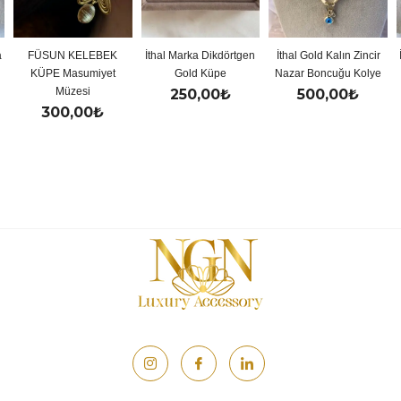
FÜSUN KELEBEK
İthal Marka Dikdörtgen
İthal Gold Kalın Zincir
İt
KÜPE Masumiyet
Gold Küpe
Nazar Boncuğu Kolye
Müzesi
250,00
₺
500,00
₺
300,00
₺